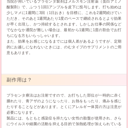
当院が用いているプラセンタ製剤はメルスモン注射薬（蛋白アミノ
酸製剤）で、ふつう1回1アンプルを皮下に投与します。打ち始めは
少しマメに1週間に3回（1日おき）を目標に、これを2週間続けてい
ただき、そのあと1週間あたり1度のペースで継続されるとより効果
が早く出現し、かつ持続するとされます。しかしお仕事の関係など
でなかなか通院が難しい場合は、最初から1週間に1度の割合でお打
ちになる方もいらっしゃいます。
また、効果をお感じになるまでには個人差があるようですが、定期
的にお越しになれないときには、のむタイプのサプリメントのご用
意もあります。
副作用は？
プラセンタ療法はお注射ですので、お打ちした部位が一時的に赤く
腫れたり、青アザのようになったり、お熱をもったり、痛みを感じ
たりすることなどがあります。とくにアレルギー体質の方は注意が
必要になります。
製品には、もともと感染症を持たない女性の胎盤が使用され、さら
にウイルスや細菌の活動を抑える目的で加熱処理が加えられている