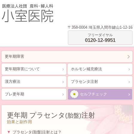
〒
358-0004
埼玉県
入間市
鍵山1-12-16
フリーダイヤル
0120-12-9951
更年期障害
更年期障害について
ホルモン補充療法
漢方療法
プラセンタ注射
プレ更年期
セルフチェック
更年期 プラセンタ
注射
(胎盤)
効果と副作用
プラセンタ(胎盤)注射とは？